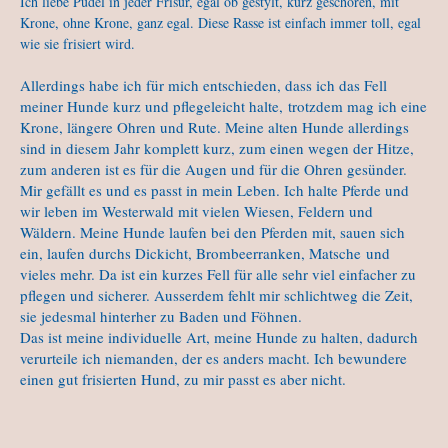
Ich liebe Pudel in jeder Frisur, egal ob gestylt, kurz geschoren, mit
Krone, ohne Krone, ganz egal. Diese Rasse ist einfach immer toll, egal
wie sie frisiert wird.
Allerdings habe ich für mich entschieden, dass ich das Fell
meiner Hunde kurz und pflegeleicht halte, trotzdem mag ich eine
Krone, längere Ohren und Rute. Meine alten Hunde allerdings
sind in diesem Jahr komplett kurz, zum einen wegen der Hitze,
zum anderen ist es für die Augen und für die Ohren gesünder.
Mir gefällt es und es passt in mein Leben. Ich halte Pferde und
wir leben im Westerwald mit vielen Wiesen, Feldern und
Wäldern. Meine Hunde laufen bei den Pferden mit, sauen sich
ein, laufen durchs Dickicht, Brombeerranken, Matsche und
vieles mehr. Da ist ein kurzes Fell für alle sehr viel einfacher zu
pflegen und sicherer. Ausserdem fehlt mir schlichtweg die Zeit,
sie jedesmal hinterher zu Baden und Föhnen.
Das ist meine individuelle Art, meine Hunde zu halten, dadurch
verurteile ich niemanden, der es anders macht. Ich bewundere
einen gut frisierten Hund, zu mir passt es aber nicht.