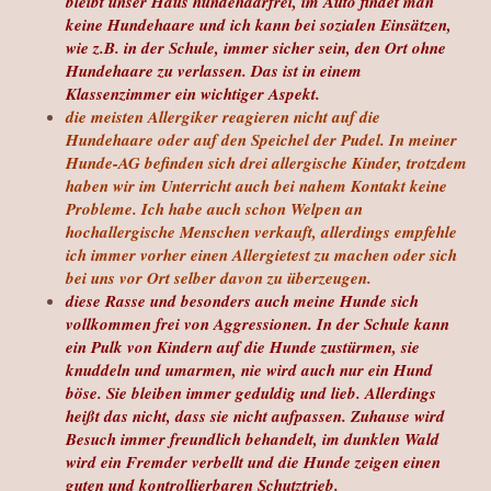
bleibt unser Haus hundehaarfrei, im Auto findet man
keine Hundehaare und ich kann bei sozialen Einsätzen,
wie z.B. in der Schule, immer sicher sein, den Ort ohne
Hundehaare zu verlassen. Das ist in einem
Klassenzimmer ein wichtiger Aspekt.
die meisten Allergiker reagieren nicht auf die
Hundehaare oder auf den Speichel der Pudel. In meiner
Hunde-AG befinden sich drei allergische Kinder, trotzdem
haben wir im Unterricht auch bei nahem Kontakt keine
Probleme. Ich habe auch schon Welpen an
hochallergische Menschen verkauft, allerdings empfehle
ich immer vorher einen Allergietest zu machen oder sich
bei uns vor Ort selber davon zu überzeugen.
diese Rasse und besonders auch meine Hunde sich
vollkommen frei von Aggressionen. In der Schule kann
ein Pulk von Kindern auf die Hunde zustürmen, sie
knuddeln und umarmen, nie wird auch nur ein Hund
böse. Sie bleiben immer geduldig und lieb. Allerdings
heißt das nicht, dass sie nicht aufpassen. Zuhause wird
Besuch immer freundlich behandelt, im dunklen Wald
wird ein Fremder verbellt und die Hunde zeigen einen
guten und kontrollierbaren Schutztrieb.